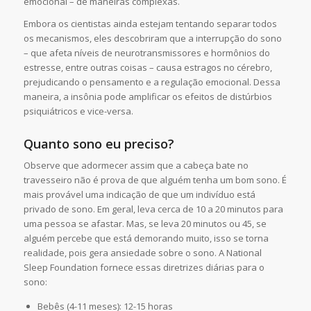
emocional – de maneiras complexas.
Embora os cientistas ainda estejam tentando separar todos
os mecanismos, eles descobriram que a interrupção do sono
– que afeta níveis de neurotransmissores e hormônios do
estresse, entre outras coisas – causa estragos no cérebro,
prejudicando o pensamento e a regulação emocional. Dessa
maneira, a insônia pode amplificar os efeitos de distúrbios
psiquiátricos e vice-versa.
Quanto sono eu preciso?
Observe que adormecer assim que a cabeça bate no
travesseiro não é prova de que alguém tenha um bom sono. É
mais provável uma indicação de que um indivíduo está
privado de sono. Em geral, leva cerca de 10 a 20 minutos para
uma pessoa se afastar. Mas, se leva 20 minutos ou 45, se
alguém percebe que está demorando muito, isso se torna
realidade, pois gera ansiedade sobre o sono. A National
Sleep Foundation fornece essas diretrizes diárias para o
sono:
Bebês (4-11 meses): 12-15 horas