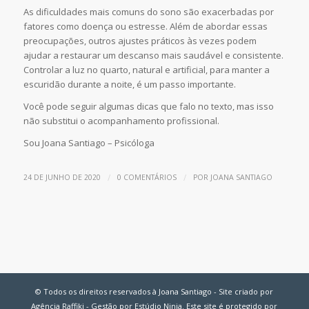
As dificuldades mais comuns do sono são exacerbadas por
fatores como doença ou estresse. Além de abordar essas
preocupações, outros ajustes práticos às vezes podem
ajudar a restaurar um descanso mais saudável e consistente.
Controlar a luz no quarto, natural e artificial, para manter a
escuridão durante a noite, é um passo importante.
Você pode seguir algumas dicas que falo no texto, mas isso
não substitui o acompanhamento profissional.
Sou Joana Santiago – Psicóloga
/
/
24 DE JUNHO DE 2020
0 COMENTÁRIOS
POR
JOANA SANTIAGO
© Todos os direitos reservados à Joana Santiago - Site criado por
Agência Raffiki - Gestão por Estúdio Ninja. Este site é protegido por