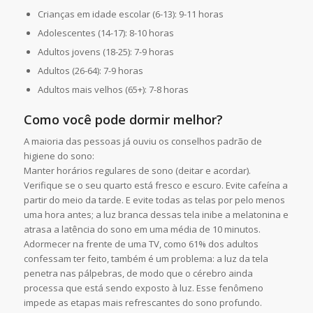
Crianças em idade escolar (6-13): 9-11 horas
Adolescentes (14-17): 8-10 horas
Adultos jovens (18-25): 7-9 horas
Adultos (26-64): 7-9 horas
Adultos mais velhos (65+): 7-8 horas
Como você pode dormir melhor?
A maioria das pessoas já ouviu os conselhos padrão de
higiene do sono:
Manter horários regulares de sono (deitar e acordar).
Verifique se o seu quarto está fresco e escuro. Evite cafeína a
partir do meio da tarde. E evite todas as telas por pelo menos
uma hora antes; a luz branca dessas tela inibe a melatonina e
atrasa a latência do sono em uma média de 10 minutos.
Adormecer na frente de uma TV, como 61% dos adultos
confessam ter feito, também é um problema: a luz da tela
penetra nas pálpebras, de modo que o cérebro ainda
processa que está sendo exposto à luz. Esse fenômeno
impede as etapas mais refrescantes do sono profundo.