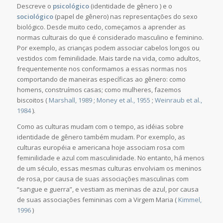
Descreve o
psicológico
(identidade de gênero ) e o
sociológico
(papel de gênero) nas representações do sexo
biológico. Desde muito cedo, começamos a aprender as
normas culturais do que é considerado masculino e feminino.
Por exemplo, as crianças podem associar cabelos longos ou
vestidos com feminilidade. Mais tarde na vida, como adultos,
frequentemente nos conformamos a essas normas nos
comportando de maneiras específicas ao gênero: como
homens, construímos casas; como mulheres, fazemos
biscoitos (
Marshall, 1989
;
Money et al., 1955
;
Weinraub et al.,
1984
).
Como as culturas mudam com o tempo, as idéias sobre
identidade de gênero também mudam. Por exemplo, as
culturas européia e americana hoje associam rosa com
feminilidade e azul com masculinidade. No entanto, há menos
de um século, essas mesmas culturas envolviam os meninos
de rosa, por causa de suas associações masculinas com
“sangue e guerra”, e vestiam as meninas de azul, por causa
de suas associações femininas com a Virgem Maria (
Kimmel,
1996
)