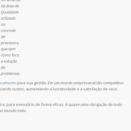
da área de
Qualidade
utilizada
no
controle
de
processos,
que tem
como foco
a solução
de
problemas.
içoamento
para sua gestão. Em um mundo empresarial tão competitivo
zando custos, aumentando a lucratividade e a satisfação de seus
l e, para executá-lo de forma eficaz, é quase uma obrigação de todo
 no mundo todo.