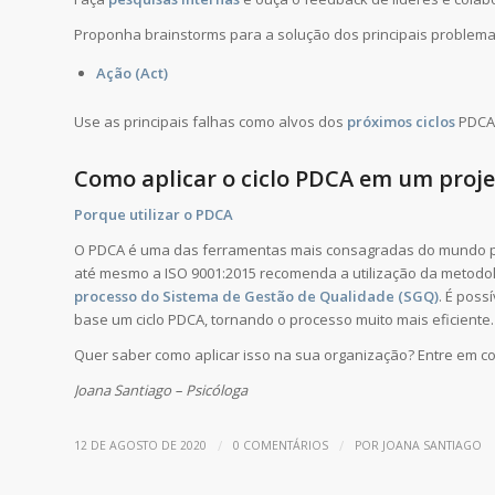
Proponha brainstorms para a solução dos principais problemas.
Ação (Act)
Use as principais falhas como alvos dos
próximos ciclos
PDCA
Como aplicar o ciclo PDCA em um proje
Porque utilizar o PDCA
O PDCA é uma das ferramentas mais consagradas do mundo pa
até mesmo a ISO 9001:2015 recomenda a utilização da metodo
processo do Sistema de Gestão de Qualidade (SGQ)
. É poss
base um ciclo PDCA, tornando o processo muito mais eficiente.
Quer saber como aplicar isso na sua organização? Entre em c
Joana Santiago – Psicóloga
/
/
12 DE AGOSTO DE 2020
0 COMENTÁRIOS
POR
JOANA SANTIAGO