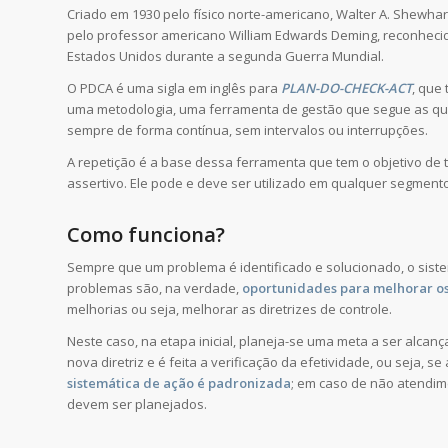
Criado em 1930 pelo físico norte-americano, Walter A. Shewhar
pelo professor americano William Edwards Deming, reconhecid
Estados Unidos durante a segunda Guerra Mundial.
O PDCA é uma sigla em inglês para
PLAN-DO-CHECK-ACT
, que
uma metodologia, uma ferramenta de gestão que segue as quat
sempre de forma contínua, sem intervalos ou interrupções.
A repetição é a base dessa ferramenta que tem o objetivo de 
assertivo. Ele pode e deve ser utilizado em qualquer segment
Como funciona?
Sempre que um problema é identificado e solucionado, o sist
problemas são, na verdade,
oportunidades para melhorar os
melhorias ou seja, melhorar as diretrizes de controle.
Neste caso, na etapa inicial, planeja-se uma meta a ser alcan
nova diretriz e é feita a verificação da efetividade, ou seja, 
sistemática de ação é padronizada
; em caso de não atendim
devem ser planejados.