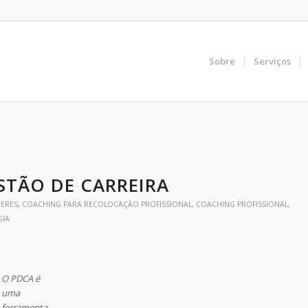
Sobre
Serviços
STÃO DE CARREIRA
DERES
,
COACHING PARA RECOLOCAÇÃO PROFISSIONAL
,
COACHING PROFISSIONAL
,
GIA
O PDCA é
uma
ferramenta