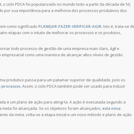
t, o ciclo PDCA foi popularizado no mundo todo a partir da década de 50,
o por sua importância para a melhoria dos processos produtivos dos
 tem como significado
PLANEJAR-FAZER-VERIFICAR-AGIR
. Isto é, trata-se d
ro etapas com o intuito de melhorar os processos e os produtos,
tornar todo processo de gestão de uma empresa mais claro, ágil e
o empresarial como uma maneira de alcançar altos níveis de gestão.
ema produtivo passa para um patamar superior de qualidade, pois os
 processos
. Assim, o ciclo PDCA também pode ser usado para induzir
çada e um plano de ação para atingi-la. A ação é executada segundo a
se a meta foi alcançada. Se os objetivos foram alcançados,
esta nova
ento da meta, volta-se a etapa inicial e um novo método e plano de ação