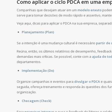
Como aplicar o ciclo PDCA em uma em
Companhias que desejam atuar em um
modelo enxuto
podem 
serve para tomar decisões de modo rápido e assertivo, mant
Veja aqui, dicas para aplicar o PDCA na sua empresa, separada
Planejamento (Plan)
Se a intenção é uma mudança cultural é necessário
partir de
Reúna, então, os últimos relatórios de desempenho, feedbacks 
demandas mais críticas. Se possível, conte com a
ajuda de to
departamentos.
Implementação (Do)
Organize campanhas e eventos para
divulgar o PDCA
e quai
seguida, ofereça treinamento e responda às questões dos fun
organização.
Checagem (Check)
Faça
pesquisas internas
e ouça o feedback de líderes e colab