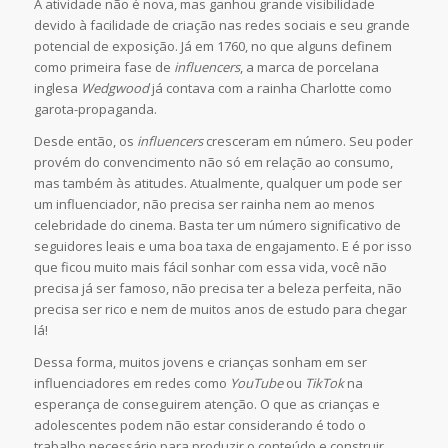
A atividade não é nova, mas ganhou grande visibilidade
devido à facilidade de criação nas redes sociais e seu grande
potencial de exposição. Já em 1760, no que alguns definem
como primeira fase de
influencers
, a marca de porcelana
inglesa
Wedgwood
já contava com a rainha Charlotte como
garota-propaganda.
Desde então, os
influencers
cresceram em número. Seu poder
provém do convencimento não só em relação ao consumo,
mas também às atitudes. Atualmente, qualquer um pode ser
um influenciador, não precisa ser rainha nem ao menos
celebridade do cinema. Basta ter um número significativo de
seguidores leais e uma boa taxa de engajamento. E é por isso
que ficou muito mais fácil sonhar com essa vida, você não
precisa já ser famoso, não precisa ter a beleza perfeita, não
precisa ser rico e nem de muitos anos de estudo para chegar
lá!
Dessa forma, muitos jovens e crianças sonham em ser
influenciadores em redes como
YouTube
ou
TikTok
na
esperança de conseguirem atenção. O que as crianças e
adolescentes podem não estar considerando é todo o
trabalho necessário para produzir o conteúdo e construir