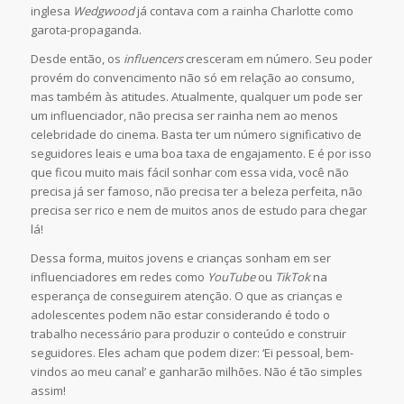
inglesa
Wedgwood
já contava com a rainha Charlotte como
garota-propaganda.
Desde então, os
influencers
cresceram em número. Seu poder
provém do convencimento não só em relação ao consumo,
mas também às atitudes. Atualmente, qualquer um pode ser
um influenciador, não precisa ser rainha nem ao menos
celebridade do cinema. Basta ter um número significativo de
seguidores leais e uma boa taxa de engajamento. E é por isso
que ficou muito mais fácil sonhar com essa vida, você não
precisa já ser famoso, não precisa ter a beleza perfeita, não
precisa ser rico e nem de muitos anos de estudo para chegar
lá!
Dessa forma, muitos jovens e crianças sonham em ser
influenciadores em redes como
YouTube
ou
TikTok
na
esperança de conseguirem atenção. O que as crianças e
adolescentes podem não estar considerando é todo o
trabalho necessário para produzir o conteúdo e construir
seguidores. Eles acham que podem dizer: ‘Ei pessoal, bem-
vindos ao meu canal’ e ganharão milhões. Não é tão simples
assim!