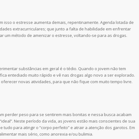
m isso o estresse aumenta demais, repentinamente. Agenda lotada de
dades extracurriculares; que junto a falta de habilidade em enfrentar
ar um método de amenizar o estresse, voltando-se para as drogas.
imentar substâncias em geral é o tédio. Quando o jovem não tem
ica entediado muito rápido e vê nas drogas algo novo a ser explorado.
 oferecer novas atividades, para que não fique com muito tempo livre.
am perder peso para se sentirem mais bonitas e nessa busca acabam
deal”. Neste período da vida, as jovens estão mais conscientes de sua
tudo para atingir o “corpo perfeito” e atrair a atenção dos garotos. Em
alimentar mais sério, como anorexia e/ou bulimia.