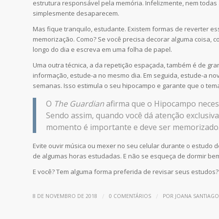
estrutura responsável pela memória. Infelizmente, nem toda
simplesmente desaparecem.
Mas fique tranquilo, estudante. Existem formas de reverter 
memorização. Como? Se você precisa decorar alguma coisa, com
longo do dia e escreva em uma folha de papel.
Uma outra técnica, a da repetição espaçada, também é de gr
informação, estude-a no mesmo dia. Em seguida, estude-a n
semanas. Isso estimula o seu hipocampo e garante que o tema
O
The Guardian
afirma que o Hipocampo necess
Sendo assim, quando você dá atenção exclusiv
momento é importante e deve ser memorizado
Evite ouvir música ou mexer no seu celular durante o estudo d
de algumas horas estudadas. E não se esqueça de dormir bem
E você? Tem alguma forma preferida de revisar seus estudos?
/
/
8 DE NOVEMBRO DE 2018
0 COMENTÁRIOS
POR
JOANA SANTIAGO