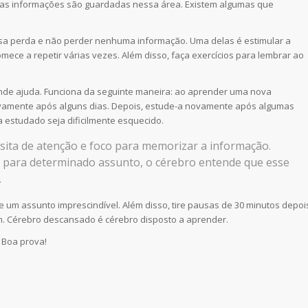
s as informações são guardadas nessa área. Existem algumas que
essa perda e não perder nenhuma informação. Uma delas é estimular a
ece a repetir várias vezes. Além disso, faça exercícios para lembrar ao
ande ajuda. Funciona da seguinte maneira: ao aprender uma nova
ovamente após alguns dias. Depois, estude-a novamente após algumas
 estudado seja dificilmente esquecido.
ita de atenção e foco para memorizar a informação.
a para determinado assunto, o cérebro entende que esse
.
e um assunto imprescindível. Além disso, tire pausas de 30 minutos depoi
. Cérebro descansado é cérebro disposto a aprender.
 Boa prova!