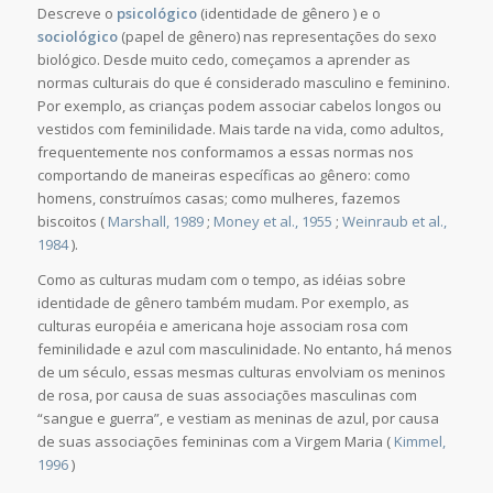
Descreve o
psicológico
(identidade de gênero ) e o
sociológico
(papel de gênero) nas representações do sexo
biológico. Desde muito cedo, começamos a aprender as
normas culturais do que é considerado masculino e feminino.
Por exemplo, as crianças podem associar cabelos longos ou
vestidos com feminilidade. Mais tarde na vida, como adultos,
frequentemente nos conformamos a essas normas nos
comportando de maneiras específicas ao gênero: como
homens, construímos casas; como mulheres, fazemos
biscoitos (
Marshall, 1989
;
Money et al., 1955
;
Weinraub et al.,
1984
).
Como as culturas mudam com o tempo, as idéias sobre
identidade de gênero também mudam. Por exemplo, as
culturas européia e americana hoje associam rosa com
feminilidade e azul com masculinidade. No entanto, há menos
de um século, essas mesmas culturas envolviam os meninos
de rosa, por causa de suas associações masculinas com
“sangue e guerra”, e vestiam as meninas de azul, por causa
de suas associações femininas com a Virgem Maria (
Kimmel,
1996
)