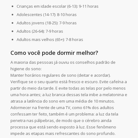
Crianças em idade escolar (6-13): 9-11 horas
Adolescentes (14-17): 8-10 horas
Adultos jovens (18-25): 7-9 horas
Adultos (26-64): 7-9 horas
Adultos mais velhos (65+): 7-8 horas
Como você pode dormir melhor?
A maioria das pessoas já ouviu os conselhos padrão de
higiene do sono:
Manter horários regulares de sono (deitar e acordar).
Verifique se o seu quarto está fresco e escuro. Evite cafeína a
partir do meio da tarde. E evite todas as telas por pelo menos
uma hora antes; a luz branca dessas tela inibe a melatonina e
atrasa a latência do sono em uma média de 10 minutos.
Adormecer na frente de uma TV, como 61% dos adultos
confessam ter feito, também é um problema: a luz da tela
penetra nas pálpebras, de modo que o cérebro ainda
processa que está sendo exposto à luz. Esse fenômeno
impede as etapas mais refrescantes do sono profundo.