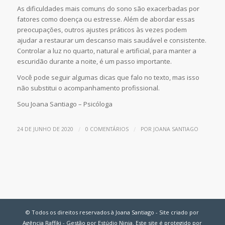
As dificuldades mais comuns do sono são exacerbadas por
fatores como doença ou estresse. Além de abordar essas
preocupações, outros ajustes práticos às vezes podem
ajudar a restaurar um descanso mais saudável e consistente.
Controlar a luz no quarto, natural e artificial, para manter a
escuridão durante a noite, é um passo importante.
Você pode seguir algumas dicas que falo no texto, mas isso
não substitui o acompanhamento profissional.
Sou Joana Santiago – Psicóloga
/
/
24 DE JUNHO DE 2020
0 COMENTÁRIOS
POR
JOANA SANTIAGO
© Todos os direitos reservados à Joana Santiago - Site criado por
Agência Raffiki - Gestão por Estúdio Ninja. Este site é protegido por