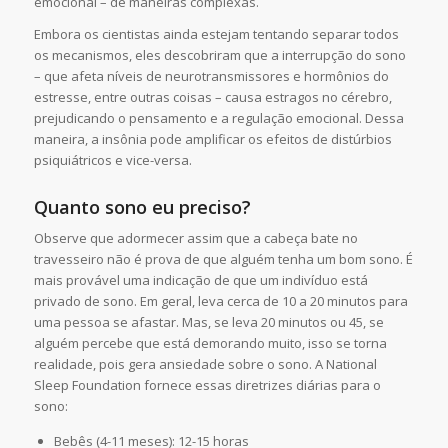
emocional – de maneiras complexas.
Embora os cientistas ainda estejam tentando separar todos
os mecanismos, eles descobriram que a interrupção do sono
– que afeta níveis de neurotransmissores e hormônios do
estresse, entre outras coisas – causa estragos no cérebro,
prejudicando o pensamento e a regulação emocional. Dessa
maneira, a insônia pode amplificar os efeitos de distúrbios
psiquiátricos e vice-versa.
Quanto sono eu preciso?
Observe que adormecer assim que a cabeça bate no
travesseiro não é prova de que alguém tenha um bom sono. É
mais provável uma indicação de que um indivíduo está
privado de sono. Em geral, leva cerca de 10 a 20 minutos para
uma pessoa se afastar. Mas, se leva 20 minutos ou 45, se
alguém percebe que está demorando muito, isso se torna
realidade, pois gera ansiedade sobre o sono. A National
Sleep Foundation fornece essas diretrizes diárias para o
sono:
Bebês (4-11 meses): 12-15 horas