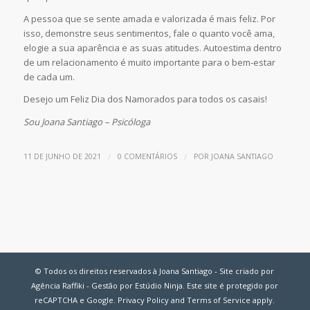
A pessoa que se sente amada e valorizada é mais feliz. Por
isso, demonstre seus sentimentos, fale o quanto você ama,
elogie a sua aparência e as suas atitudes. Autoestima dentro
de um relacionamento é muito importante para o bem-estar
de cada um.
Desejo um Feliz Dia dos Namorados para todos os casais!
Sou Joana Santiago – Psicóloga
/
/
11 DE JUNHO DE 2021
0 COMENTÁRIOS
POR
JOANA SANTIAGO
© Todos os direitos reservados à Joana Santiago - Site criado por
Agência Raffiki - Gestão por Estúdio Ninja. Este site é protegido por
reCAPTCHA e Google.
Privacy Policy
and
Terms of Service
apply.