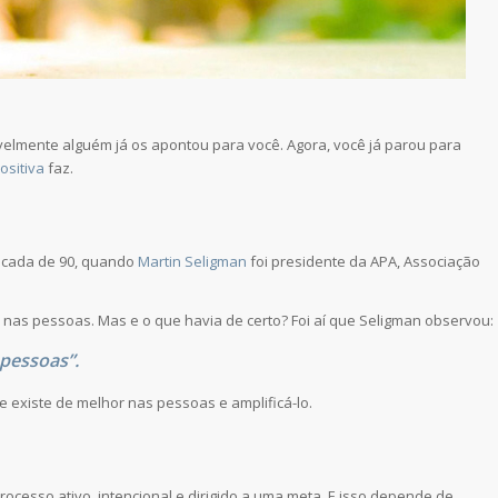
velmente alguém já os apontou para você. Agora, você já parou para
ositiva
faz.
década de 90, quando
Martin Seligman
foi presidente da APA, Associação
o nas pessoas. Mas e o que havia de certo? Foi aí que Seligman observou:
 pessoas”.
e existe de melhor nas pessoas e amplificá-lo.
processo ativo, intencional e dirigido a uma meta. E isso depende de