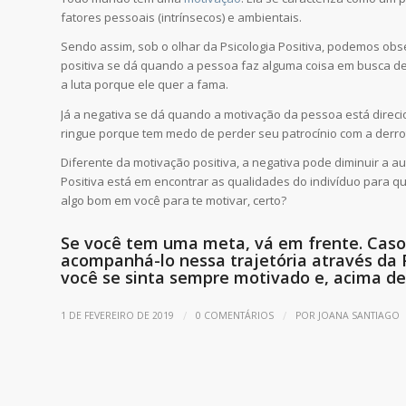
fatores pessoais (intrínsecos) e ambientais.
Sendo assim, sob o olhar da Psicologia Positiva, podemos obser
positiva se dá quando a pessoa faz alguma coisa em busca d
a luta porque ele quer a fama.
Já a negativa se dá quando a motivação da pessoa está direcio
ringue porque tem medo de perder seu patrocínio com a derro
Diferente da motivação positiva, a negativa pode diminuir a a
Positiva está em encontrar as qualidades do indivíduo para q
algo bom em você para te motivar, certo?
Se você tem uma
meta
, vá em frente. Caso
acompanhá-lo nessa trajetória através da 
você se sinta sempre motivado e, acima d
/
/
1 DE FEVEREIRO DE 2019
0 COMENTÁRIOS
POR
JOANA SANTIAGO