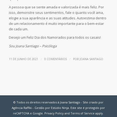
A pessoa que se sente amada e valorizada é mais feliz. Por
isso, demonstre seus sentimentos, fale o quanto você ama,
elogie a sua aparência e as suas atitudes. Autoestima dentro
de um relacionamento é muito importante para o bem-estar
de cada um.
Desejo um Feliz Dia dos Namorados para todos os casais!
Sou Joana Santiago – Psicóloga
/
/
11 DE JUNHO DE 2021
0 COMENTÁRIOS
POR
JOANA SANTIAGO
© Todos os direitos reservados à Joana Santiago - Site criado por
Agência Raffiki - Gestão por Estúdio Ninja. Este site é protegido por
reCAPTCHA e Google.
Privacy Policy
and
Terms of Service
apply.