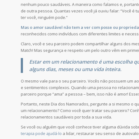
nenhum pouco saudáveis. A maneira como falamos e, portant
de outra pessoa. Quantas vezes você já ouviu falar: “Você é 
ter você, ninguém pode.”
Mas o amor saudável não tem a ver com posse ou proprieda
reconhecidos como indivíduos com diferentes limites e necess
Claro, você e seu parceiro podem compartilhar alguns dos mes
Match! Mas segurança e respeito um pelo outro vêm em primei
Estar em um relacionamento é uma escolha que
alguns dias, meses ou uma vida inteira.
O mesmo vale para o seu parceiro. Vocês não possuem um ao
e sentimentos complexos. Quando uma pessoa no relacionamen
parceiro porque “ama” a pessoa – bem, isso não é amor! Esse
Portanto, neste Dia dos Namorados, pergunte a si mesmo o qu
um relacionamento? Como você quer tratar seu parceiro? Conh
relacionamentos saudáveis ​​por toda a sua vida.
Se você ou alguém que você conhece tiver alguma dúvida sobr
terapia pode ajudá-lo
a lidar, restaurar seu senso de autoval