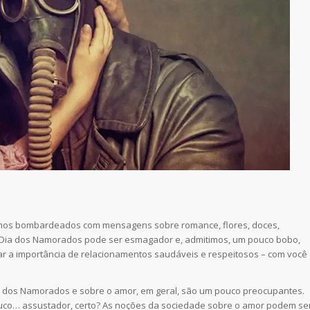
omos bombardeados com mensagens sobre romance, flores, doces,
 O Dia dos Namorados pode ser esmagador e, admitimos, um pouco bobo,
 a importância de relacionamentos saudáveis ​​e respeitosos – com você
dos Namorados e sobre o amor, em geral, são um pouco preocupantes.
pouco… assustador, certo? As noções da sociedade sobre o amor podem se