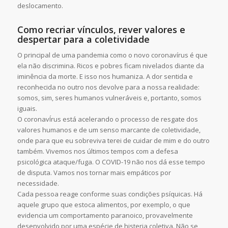
deslocamento.
Como recriar vínculos, rever valores e
despertar para a coletividade
O principal de uma pandemia como o novo coronavírus é que
ela não discrimina. Ricos e pobres ficam nivelados diante da
iminência da morte. E isso nos humaniza. A dor sentida e
reconhecida no outro nos devolve para a nossa realidade:
somos, sim, seres humanos vulneráveis e, portanto, somos
iguais.
O coronavÍrus está acelerando o processo de resgate dos
valores humanos e de um senso marcante de coletividade,
onde para que eu sobreviva terei de cuidar de mim e do outro
também. Vivemos nos últimos tempos com a defesa
psicológica ataque/fuga. O COVID-19 não nos dá esse tempo
de disputa. Vamos nos tornar mais empáticos por
necessidade.
Cada pessoa reage conforme suas condições psíquicas. Há
aquele grupo que estoca alimentos, por exemplo, o que
evidencia um comportamento paranoico, provavelmente
desenvolvido por uma espécie de histeria coletiva. Não se