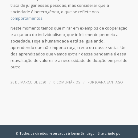
trata de julgar essas pessoas, mas considerar que a
sociedade é heterogênea, o que se reflete nos
comportamentos
.
Neste momento temos que mirar em exemplos de cooperação
e a quebra do individualismo, que infelizmente permeia a
sociedade. Hoje a humanidade está se igualando,
aprendendo que não importa raça, credo ou classe social. Um
dos aprendizados que vamos extrair dessa pandemia é essa
reavaliação de valores e a necessidade de doação em prol do
outro.
/
/
26 DE MARÇO DE 2020
0 COMENTÁRIOS
POR
JOANA SANTIAGO
© Todos os direitos reservados à Joana Santiago - Site criado por