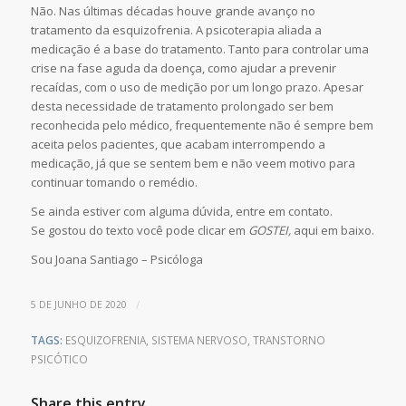
Não. Nas últimas décadas houve grande avanço no
tratamento da esquizofrenia. A psicoterapia aliada a
medicação é a base do tratamento. Tanto para controlar uma
crise na fase aguda da doença, como ajudar a prevenir
recaídas, com o uso de medição por um longo prazo. Apesar
desta necessidade de tratamento prolongado ser bem
reconhecida pelo médico, frequentemente não é sempre bem
aceita pelos pacientes, que acabam interrompendo a
medicação, já que se sentem bem e não veem motivo para
continuar tomando o remédio.
Se ainda estiver com alguma dúvida, entre em contato.
Se gostou do texto você pode clicar em
GOSTEI,
aqui em baixo.
Sou Joana Santiago – Psicóloga
/
5 DE JUNHO DE 2020
TAGS:
ESQUIZOFRENIA
,
SISTEMA NERVOSO
,
TRANSTORNO
PSICÓTICO
Share this entry