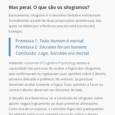
Mas peraí. O que são os silogismos?
Basicamente, silogismo é o raciocínio dedutivo estruturado
formalmente a partir de duas proposições (premissas), das
quais se obtém por inferência uma terceira (conclusão).
Exemplo:
Premissa 1:
Todo homem é mortal;
Premissa 2:
Sócrates foi um homem;
Conclusão:
Logo, Sócrates era mortal.
Voltando: o
Journal of Cognitive Psychology
testou a
capacidade das pessoas de avaliar a lógica dos silogismos
que confirmavam ou rejeitavam suas opiniões sobre o aborto,
um tema delicado e polêmico. No entanto, as pessoas
deveriam avaliar somente a lógica. Suas opiniões a favor ou
contra o aborto deveriam ser deixadas de lado.
O desafio era determinar se a conclusão do silogismo sobre
aborto seguia logicamente as duas primeiras afirmações.
Como era de se esperar, o raciocínio lógico dos participantes
foi afetado pelas suas opiniões pessoais sobre o aborto.