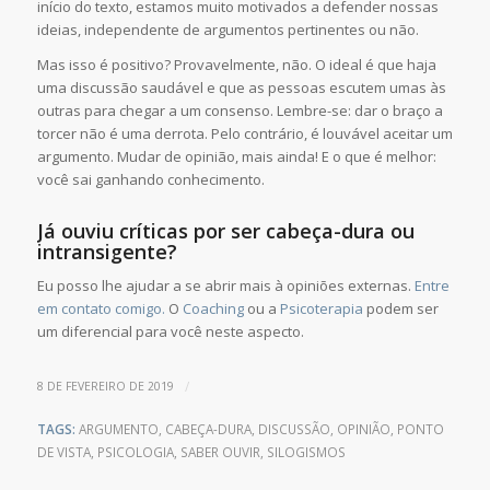
início do texto, estamos muito motivados a defender nossas
ideias, independente de argumentos pertinentes ou não.
Mas isso é positivo? Provavelmente, não. O ideal é que haja
uma discussão saudável e que as pessoas escutem umas às
outras para chegar a um consenso. Lembre-se: dar o braço a
torcer não é uma derrota. Pelo contrário, é louvável aceitar um
argumento. Mudar de opinião, mais ainda! E o que é melhor:
você sai ganhando conhecimento.
Já ouviu críticas por ser cabeça-dura ou
intransigente?
Eu posso lhe ajudar a se abrir mais à opiniões externas.
Entre
em contato comigo.
O
Coaching
ou a
Psicoterapia
podem ser
um diferencial para você neste aspecto.
/
8 DE FEVEREIRO DE 2019
TAGS:
ARGUMENTO
,
CABEÇA-DURA
,
DISCUSSÃO
,
OPINIÃO
,
PONTO
DE VISTA
,
PSICOLOGIA
,
SABER OUVIR
,
SILOGISMOS