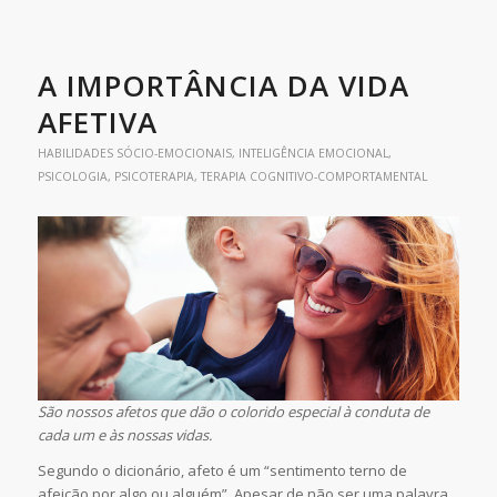
A IMPORTÂNCIA DA VIDA
AFETIVA
HABILIDADES SÓCIO-EMOCIONAIS
,
INTELIGÊNCIA EMOCIONAL
,
PSICOLOGIA
,
PSICOTERAPIA
,
TERAPIA COGNITIVO-COMPORTAMENTAL
São nossos afetos que dão o colorido especial à conduta de
cada um e às nossas vidas.
Segundo o dicionário, afeto é um “sentimento terno de
afeição por algo ou alguém”. Apesar de não ser uma palavra