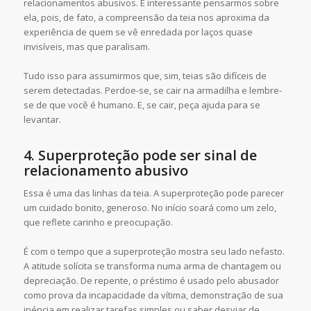
relacionamentos abusivos. É interessante pensarmos sobre
ela, pois, de fato, a compreensão da teia nos aproxima da
experiência de quem se vê enredada por laços quase
invisíveis, mas que paralisam.
Tudo isso para assumirmos que, sim, teias são difíceis de
serem detectadas. Perdoe-se, se cair na armadilha e lembre-
se de que você é humano. E, se cair, peça ajuda para se
levantar.
4. Superproteção pode ser sinal de
relacionamento abusivo
Essa é uma das linhas da teia. A superproteção pode parecer
um cuidado bonito, generoso. No início soará como um zelo,
que reflete carinho e preocupação.
É com o tempo que a superproteção mostra seu lado nefasto.
A atitude solícita se transforma numa arma de chantagem ou
depreciação. De repente, o préstimo é usado pelo abusador
como prova da incapacidade da vítima, demonstração de sua
inépcia em realizar tarefas simples ou saber desviar de