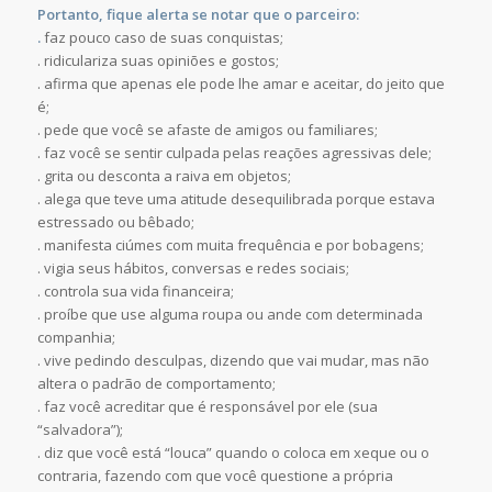
Portanto, fique alerta se notar que o parceiro:
.
faz pouco caso de suas conquistas;
. ridiculariza suas opiniões e gostos;
. afirma que apenas ele pode lhe amar e aceitar, do jeito que
é;
. pede que você se afaste de amigos ou familiares;
. faz você se sentir culpada pelas reações agressivas dele;
. grita ou desconta a raiva em objetos;
. alega que teve uma atitude desequilibrada porque estava
estressado ou bêbado;
. manifesta ciúmes com muita frequência e por bobagens;
. vigia seus hábitos, conversas e redes sociais;
. controla sua vida financeira;
. proíbe que use alguma roupa ou ande com determinada
companhia;
. vive pedindo desculpas, dizendo que vai mudar, mas não
altera o padrão de comportamento;
. faz você acreditar que é responsável por ele (sua
“salvadora”);
. diz que você está “louca” quando o coloca em xeque ou o
contraria, fazendo com que você questione a própria