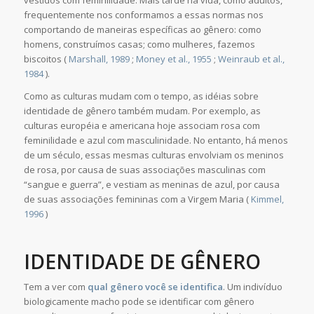
vestidos com feminilidade. Mais tarde na vida, como adultos,
frequentemente nos conformamos a essas normas nos
comportando de maneiras específicas ao gênero: como
homens, construímos casas; como mulheres, fazemos
biscoitos (
Marshall, 1989
;
Money et al., 1955
;
Weinraub et al.,
1984
).
Como as culturas mudam com o tempo, as idéias sobre
identidade de gênero também mudam. Por exemplo, as
culturas européia e americana hoje associam rosa com
feminilidade e azul com masculinidade. No entanto, há menos
de um século, essas mesmas culturas envolviam os meninos
de rosa, por causa de suas associações masculinas com
“sangue e guerra”, e vestiam as meninas de azul, por causa
de suas associações femininas com a Virgem Maria (
Kimmel,
1996
)
IDENTIDADE DE GÊNERO
Tem a ver com
qual gênero você se identifica
. Um indivíduo
biologicamente macho pode se identificar com gênero