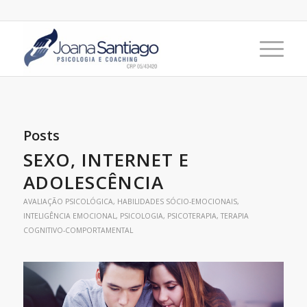
Posts
SEXO, INTERNET E
ADOLESCÊNCIA
AVALIAÇÃO PSICOLÓGICA
,
HABILIDADES SÓCIO-EMOCIONAIS
,
INTELIGÊNCIA EMOCIONAL
,
PSICOLOGIA
,
PSICOTERAPIA
,
TERAPIA
COGNITIVO-COMPORTAMENTAL