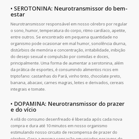
• SEROTONINA: Neurotransmissor do bem-
estar
Neurotransmissor responsável em nosso cérebro por regular
o sono, humor, temperatura do corpo, ritmo cardíaco, apetite,
entre outros. Se encontrado em pequena quantidade no
organismo pode ocasionar em mal humor, sonolência diurna,
distúrbios de memória e concentração, irritabilidade, inibição
do desejo sexual e compulsão por comidas e doces,
principalmente. Uma forma de aumentar a serotonina, além
da prática de esportes, é consumindo alimentos ricos em
triptofano: castanhas do Pará, vinho tinto, chocolate preto,
banana, abacaxi, carnes magras, leites e derivados, cereais
integrais e tomate.
• DOPAMINA: Neurotransmissor do prazer
e do vício
A vilã do consumo desenfreado é liberada após cada nova
compra e dura até 10 minutos em nosso organismo
estimulando nosso circuito de recompensa de prazer do
cérebro. Gera a mesma sensação em viciados por jogos de