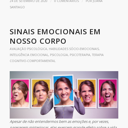
/
/
24 DE SETEMBRO DE 2020
0 COMENTÁRIOS
POR
JOANA
SANTIAGO
SINAIS EMOCIONAIS EM
NOSSO CORPO
AVALIAÇÃO PSICOLÓGICA
,
HABILIDADES SÓCIO-EMOCIONAIS
,
INTELIGÊNCIA EMOCIONAL
,
PSICOLOGIA
,
PSICOTERAPIA
,
TERAPIA
COGNITIVO-COMPORTAMENTAL
Apesar de não entendermos bem as emoções e, por vezes,
parecerem misteriosas, elas exercem grande efeito sobre a vida.