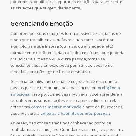
poderemos identificar e separar as emoções para enfrentar
as situações que surgem diariamente.
Gerenciando Emoção
Compreender suas emoções torna possível gerenciá-las de
modo que trabalhem a seu favor e não contra você. Por
exemplo, se a sua tristeza (ou raiva, ou ansiedade, etc.)
normalmente o influenciaria a agir de uma forma que poderia
prejudicar a si mesmo ou a outra pessoa, tornar-se
consciente dessa emoção pode permitir que você tome
medidas para não agir de forma destrutiva.
Gerenciando ativamente suas emoções, você está dando
passos para se tornar uma pessoa com maior
inteligência
emocional
. Isso porque ao desenvolvê-la, você aprenderá a
reconhecer as suas emoções e ser capaz de lidar com elas;
entenderá
como se manter motivado
diante de frustrações;
desenvolverá a
empatia
e
habilidades interpessoais
.
Às vezes, não conseguimos nos conhecer ao ponto de
controlarmos as emoções. Quando essas emoções passam a
“ter o controle sobre nós” é o momento de procurar a ajuda