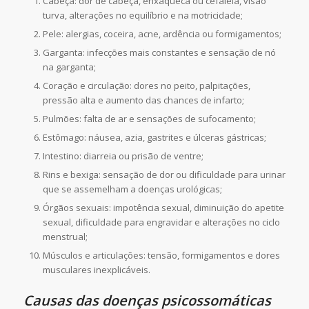
Cabeça: dor de cabeça, enxaqueca ou cefaléia, visão
turva, alterações no equilíbrio e na motricidade;
Pele: alergias, coceira, acne, ardência ou formigamentos;
Garganta: infecções mais constantes e sensação de nó
na garganta;
Coração e circulação: dores no peito, palpitações,
pressão alta e aumento das chances de infarto;
Pulmões: falta de ar e sensações de sufocamento;
Estômago: náusea, azia, gastrites e úlceras gástricas;
Intestino: diarreia ou prisão de ventre;
Rins e bexiga: sensação de dor ou dificuldade para urinar
que se assemelham a doenças urológicas;
Órgãos sexuais: impotência sexual, diminuição do apetite
sexual, dificuldade para engravidar e alterações no ciclo
menstrual;
Músculos e articulações: tensão, formigamentos e dores
musculares inexplicáveis.
Causas das doenças psicossomáticas