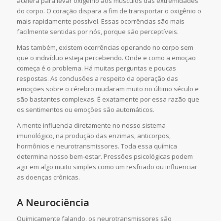
acelera para levar oxigênio aos músculos das extremidades
do corpo. O coração dispara a fim de transportar o oxigênio o
mais rapidamente possível. Essas ocorrências são mais
facilmente sentidas por nós, porque são perceptíveis.
Mas também, existem ocorrências operando no corpo sem
que o indivíduo esteja percebendo. Onde e como a emoção
começa é o problema. Há muitas perguntas e poucas
respostas. As conclusões a respeito da operação das
emoções sobre o cérebro mudaram muito no último século e
são bastantes complexas. É exatamente por essa razão que
os sentimentos ou emoções são automáticos.
A mente influencia diretamente no nosso sistema
imunológico, na produção das enzimas, anticorpos,
hormônios e neurotransmissores. Toda essa química
determina nosso bem-estar. Pressões psicológicas podem
agir em algo muito simples como um resfriado ou influenciar
as doenças crônicas.
A Neurociênci
a
Quimicamente falando, os neurotransmissores são