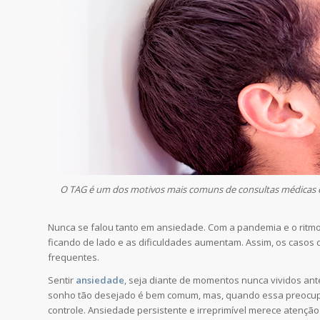
O TAG é um dos motivos mais comuns de consultas médicas e a
Nunca se falou tanto em ansiedade. Com a pandemia e o ritmo
ficando de lado e as dificuldades aumentam. Assim, os casos
frequentes.
Sentir
ansiedade
, seja diante de momentos nunca vividos a
sonho tão desejado é bem comum, mas, quando essa preocupa
controle. Ansiedade persistente e irreprimível merece atenção