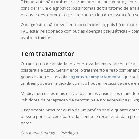
É importante não confundir o transtorno de ansiedade gener
considerar um diagnóstico, os sintomas do transtorno de ans
e causar desconforto ou prejudicar a rotina da pessoa e/ou seu
O diagnóstico não deve ser feito com pressa, pois há risco de 
TAG estar relacionado com outras doenças psiquiátricas – com
avaliada também.
Tem tratamento?
O transtorno de ansiedade generalizada tem tratamento e a es
colaterais e custo. Geralmente, o tratamento é feito combina
generalizada é a terapia
cognitivo-comportamental
, que se 
também pode ser indicada quando houver necessidade de env
Medicamentos, os mais utilizados são os ansiolíticos e antide
inibidores da recaptação de serotonina e noradrenalina (IRS
É importante procurar ajuda de um profissional o quanto ante
passou por situações parecidas, então é recomendada a procu
antes.
Sou Joana Santiago – Psicóloga