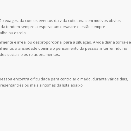
ão exagerada com os eventos da vida cotidiana sem motivos óbvios.
ada tendem sempre a esperar um desastre e estão sempre
alho ou escola.
nte é irreal ou desproporcional para a situação. A vida diária torna-se
almente, a ansiedade domina o pensamento da pessoa, interferindo no
ades sociais e os relacionamentos.
ssoa encontra dificuldade para controlar o medo, durante vários dias,
resentar três ou mais sintomas da lista abaixo: