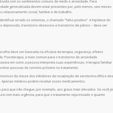
alizada com os sentimentos comuns de medo e ansiedade. Para
iedade generalizada devem estar presentes por, pelo menos, seis meses
 relacionamento social, familiar e de trabalho.
identificar errado os sintomas, o chamado “falso positivo”. A hipótese do
o depressão, transtorno obsessivo e transtorno de pânico – deve ser
colha deve ser baseada na eficácia da terapia, segurança, efeitos
ndo: Psicoterapia, a mais comum para o transtorno de ansiedade
baseia em como a pessoa interpreta suas experiências. A terapia familiar
olver pessoas do convívio próximo no tratamento.
pressivos da classe dos inibidores da recaptação de serotonina (IRS) e do
N). Apenas médicos podem receitar esses medicamentos.
s para que não chegue, por exemplo, aos graus mais elevados. Se você já
ra com mais urgência, para que o tratamento seja iniciado o quanto