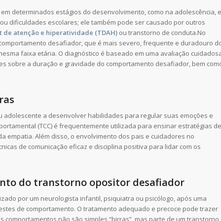
 em determinados estágios do desenvolvimento, como na adolescência, 
 ou dificuldades escolares; ele também pode ser causado por outros
it de atenção e hiperatividade (TDAH)
ou transtorno de conduta.No
 comportamento desafiador, que é mais severo, frequente e duradouro d
esma faixa etária. O diagnóstico é baseado em uma avaliação cuidados
ções sobre a duração e gravidade do comportamento desafiador, bem com
ras
 ou adolescente a desenvolver habilidades para regular suas emoções e
portamental (TCC) é frequentemente utilizada para ensinar estratégias d
a empatia. Além disso, o envolvimento dos pais e cuidadores no
icas de comunicação eficaz e disciplina positiva para lidar com os
ento do transtorno opositor desafiador
izado por um neurologista infantil, psiquiatra ou psicólogo, após uma
e testes de comportamento. O tratamento adequado e precoce pode trazer
es comportamentos não são simples “birras”, mas parte de um transtorno