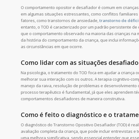
O comportamento opositor e desafiador é comum em crianças
em algumas situações estressantes, como conflitos familiares
fatores, como transtornos de ansiedade,
transtorno de défic
entanto, o TOD é caracterizado por um padrão persistente de
que o comportamento observado na maioria das crianças na m
da história do comportamento da criança, que inclui informa
as circunstâncias em que ocorre.
Como lidar com as situações desafiado
Na psicologia, o tratamento do TOD foca em ajudar a criança
melhorar sua interação com os outros. A terapia cognitivo-com
manejo da raiva, resolução de problemas e desenvolvimento d
processo terapêutico é fundamental, já que eles aprendem técn
comportamentos desafiadores de maneira construtiva.
Como é feito o diagnóstico e o tratam
O diagnóstico do Transtorno Opositivo Desafiador (TOD) é real
avaliação completa da criança, que pode incluir entrevistas 
uma melhora significativa, sendo essencial entender que ess