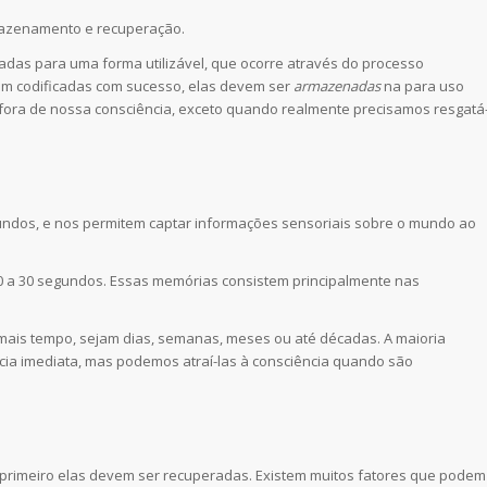
rmazenamento e recuperação.
das para uma forma utilizável, que ocorre através do processo
am codificadas com sucesso, elas devem ser
armazenadas
na para uso
fora de nossa consciência, exceto quando realmente precisamos resgatá
ndos, e nos permitem captar informações sensoriais sobre o mundo ao
0 a 30 segundos. Essas memórias consistem principalmente nas
mais tempo, sejam dias, semanas, meses ou até décadas. A maioria
ia imediata, mas podemos atraí-las à consciência quando são
 primeiro elas devem ser recuperadas. Existem muitos fatores que podem