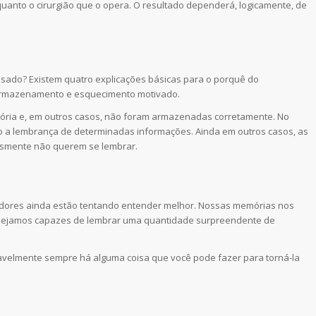
uanto o cirurgião que o opera. O resultado dependerá, logicamente, de
do? Existem quatro explicações básicas para o porquê do
o armazenamento e esquecimento motivado.
ória e, em outros casos, não foram armazenadas corretamente. No
do a lembrança de determinadas informações. Ainda em outros casos, as
esmente não querem se lembrar.
ores ainda estão tentando entender melhor. Nossas memórias nos
 sejamos capazes de lembrar uma quantidade surpreendente de
velmente sempre há alguma coisa que você pode fazer para torná-la