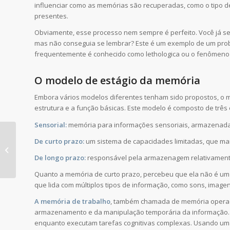
influenciar como as memórias são recuperadas, como o tipo 
presentes.
Obviamente, esse processo nem sempre é perfeito. Você já se
mas não conseguia se lembrar? Este é um exemplo de um pro
frequentemente é conhecido como lethologica ou o fenômeno 
O modelo de estágio da memória
Embora vários modelos diferentes tenham sido propostos, o 
estrutura e a função básicas. Este modelo é composto de três 
Sensorial:
memória para informações sensoriais, armazenadas
De curto prazo:
um sistema de capacidades limitadas, que ma
Como se tornar um
aluno mais eficaz
De longo prazo:
responsável pela armazenagem relativament
Quanto a memória de curto prazo, percebeu que ela não é u
que lida com múltiplos tipos de informação, como sons, imagen
A memória de trabalho
, também chamada de memória operaci
armazenamento e da manipulação temporária da informação. 
enquanto executam tarefas cognitivas complexas. Usando uma 