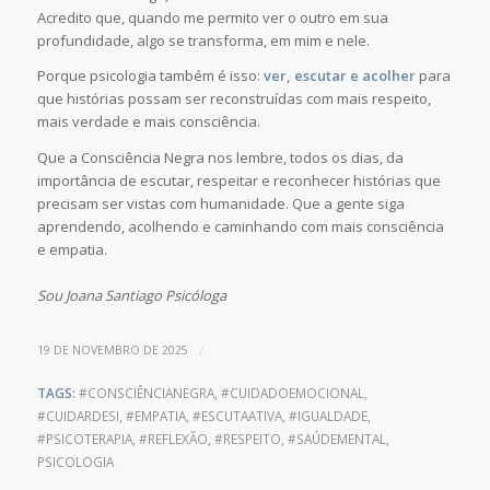
Acredito que, quando me permito ver o outro em sua
profundidade, algo se transforma, em mim e nele.
Porque psicologia também é isso:
ver, escutar e acolher
para
que histórias possam ser reconstruídas com mais respeito,
mais verdade e mais consciência.
Que a Consciência Negra nos lembre, todos os dias, da
importância de escutar, respeitar e reconhecer histórias que
precisam ser vistas com humanidade. Que a gente siga
aprendendo, acolhendo e caminhando com mais consciência
e empatia.
Sou Joana Santiago Psicóloga
/
19 DE NOVEMBRO DE 2025
TAGS:
#CONSCIÊNCIANEGRA
,
#CUIDADOEMOCIONAL
,
#CUIDARDESI
,
#EMPATIA
,
#ESCUTAATIVA
,
#IGUALDADE
,
#PSICOTERAPIA
,
#REFLEXÃO
,
#RESPEITO
,
#SAÚDEMENTAL
,
PSICOLOGIA