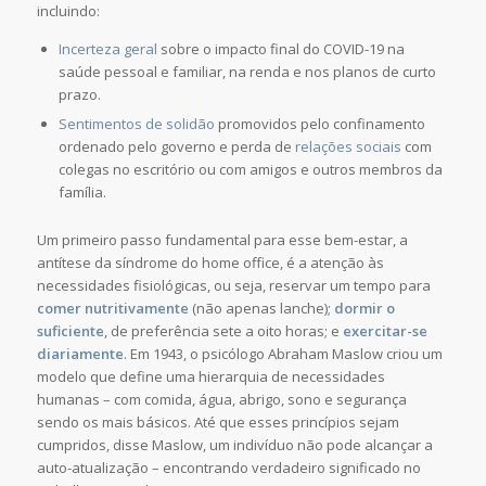
incluindo:
Incerteza geral
sobre o impacto final do COVID-19 na
saúde pessoal e familiar, na renda e nos planos de curto
prazo.
Sentimentos de solidão
promovidos pelo confinamento
ordenado pelo governo e perda de
relações sociais
com
colegas no escritório ou com amigos e outros membros da
família.
Um primeiro passo fundamental para esse bem-estar, a
antítese da síndrome do home office, é a atenção às
necessidades fisiológicas, ou seja, reservar um tempo para
comer nutritivamente
(não apenas lanche);
dormir o
suficiente
, de preferência sete a oito horas; e
exercitar-se
diariamente
. Em 1943, o psicólogo Abraham Maslow criou um
modelo que define uma hierarquia de necessidades
humanas – com comida, água, abrigo, sono e segurança
sendo os mais básicos. Até que esses princípios sejam
cumpridos, disse Maslow, um indivíduo não pode alcançar a
auto-atualização – encontrando verdadeiro significado no