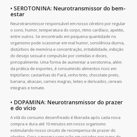
• SEROTONINA: Neurotransmissor do bem-
estar
Neurotransmissor responsável em nosso cérebro por regular
o sono, humor, temperatura do corpo, ritmo cardíaco, apetite,
entre outros. Se encontrado em pequena quantidade no
organismo pode ocasionar em mal humor, sonolência diurna,
distúrbios de memória e concentração, irritabilidade, inibição
do desejo sexual e compulsão por comidas e doces,
principalmente. Uma forma de aumentar a serotonina, além
da prática de esportes, é consumindo alimentos ricos em
triptofano: castanhas do Pará, vinho tinto, chocolate preto,
banana, abacaxi, carnes magras, leites e derivados, cereais
integrais e tomate.
• DOPAMINA: Neurotransmissor do prazer
e do vício
A vilã do consumo desenfreado é liberada após cada nova
compra e dura até 10 minutos em nosso organismo
estimulando nosso circuito de recompensa de prazer do
cérebro. Gera a mesma sensação em viciados por jogos de