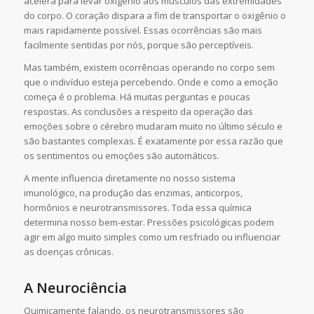
acelera para levar oxigênio aos músculos das extremidades
do corpo. O coração dispara a fim de transportar o oxigênio o
mais rapidamente possível. Essas ocorrências são mais
facilmente sentidas por nós, porque são perceptíveis.
Mas também, existem ocorrências operando no corpo sem
que o indivíduo esteja percebendo. Onde e como a emoção
começa é o problema. Há muitas perguntas e poucas
respostas. As conclusões a respeito da operação das
emoções sobre o cérebro mudaram muito no último século e
são bastantes complexas. É exatamente por essa razão que
os sentimentos ou emoções são automáticos.
A mente influencia diretamente no nosso sistema
imunológico, na produção das enzimas, anticorpos,
hormônios e neurotransmissores. Toda essa química
determina nosso bem-estar. Pressões psicológicas podem
agir em algo muito simples como um resfriado ou influenciar
as doenças crônicas.
A Neurociênci
a
Quimicamente falando, os neurotransmissores são