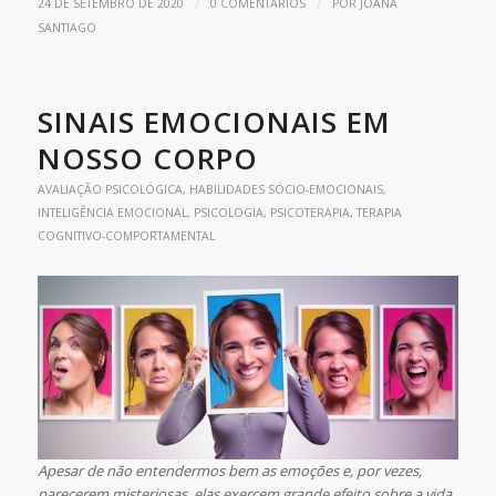
/
/
24 DE SETEMBRO DE 2020
0 COMENTÁRIOS
POR
JOANA
SANTIAGO
SINAIS EMOCIONAIS EM
NOSSO CORPO
AVALIAÇÃO PSICOLÓGICA
,
HABILIDADES SÓCIO-EMOCIONAIS
,
INTELIGÊNCIA EMOCIONAL
,
PSICOLOGIA
,
PSICOTERAPIA
,
TERAPIA
COGNITIVO-COMPORTAMENTAL
Apesar de não entendermos bem as emoções e, por vezes,
parecerem misteriosas, elas exercem grande efeito sobre a vida.