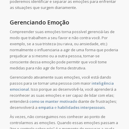
poderemos identificar e separar as emoções para enfrentar
as situações que surgem diariamente.
Gerenciando Emoção
Compreender suas emoções torna possível gerenciá-las de
modo que trabalhem a seu favor e não contra você. Por
exemplo, se a sua tristeza (ou raiva, ou ansiedade, etc.)
normalmente o influenciaria a agir de uma forma que poderia
prejudicar a si mesmo ou a outra pessoa, tornar-se
consciente dessa emoção pode permitir que você tome
medidas para não agir de forma destrutiva.
Gerenciando ativamente suas emoções, você está dando
passos para se tornar uma pessoa com maior
inteligência
emocional
. Isso porque ao desenvolvê-la, você aprenderá a
reconhecer as suas emoções e ser capaz de lidar com elas;
entenderá
como se manter motivado
diante de frustrações;
desenvolverá a
empatia
e
habilidades interpessoais
.
Às vezes, não conseguimos nos conhecer ao ponto de
controlarmos as emoções. Quando essas emoções passam a
“ter o controle sobre nós” é o momento de procurar a ajuda