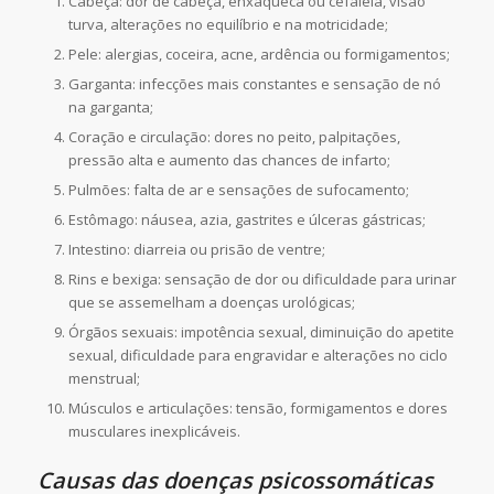
Cabeça: dor de cabeça, enxaqueca ou cefaléia, visão
turva, alterações no equilíbrio e na motricidade;
Pele: alergias, coceira, acne, ardência ou formigamentos;
Garganta: infecções mais constantes e sensação de nó
na garganta;
Coração e circulação: dores no peito, palpitações,
pressão alta e aumento das chances de infarto;
Pulmões: falta de ar e sensações de sufocamento;
Estômago: náusea, azia, gastrites e úlceras gástricas;
Intestino: diarreia ou prisão de ventre;
Rins e bexiga: sensação de dor ou dificuldade para urinar
que se assemelham a doenças urológicas;
Órgãos sexuais: impotência sexual, diminuição do apetite
sexual, dificuldade para engravidar e alterações no ciclo
menstrual;
Músculos e articulações: tensão, formigamentos e dores
musculares inexplicáveis.
Causas das doenças psicossomáticas