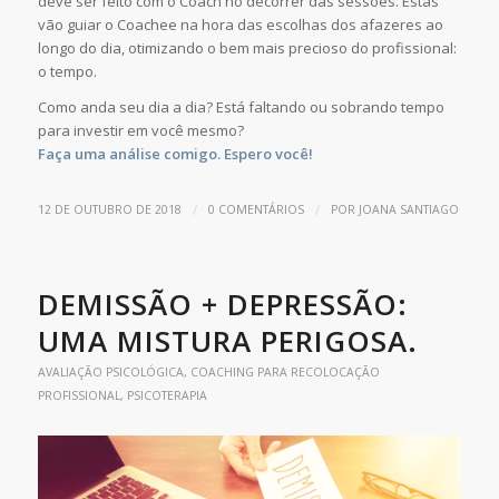
deve ser feito com o Coach no decorrer das sessões. Estas
vão guiar o Coachee na hora das escolhas dos afazeres ao
longo do dia, otimizando o bem mais precioso do profissional:
o tempo.
Como anda seu dia a dia? Está faltando ou sobrando tempo
para investir em você mesmo?
Faça uma análise comigo. Espero você!
/
/
12 DE OUTUBRO DE 2018
0 COMENTÁRIOS
POR
JOANA SANTIAGO
DEMISSÃO + DEPRESSÃO:
UMA MISTURA PERIGOSA.
AVALIAÇÃO PSICOLÓGICA
,
COACHING PARA RECOLOCAÇÃO
PROFISSIONAL
,
PSICOTERAPIA