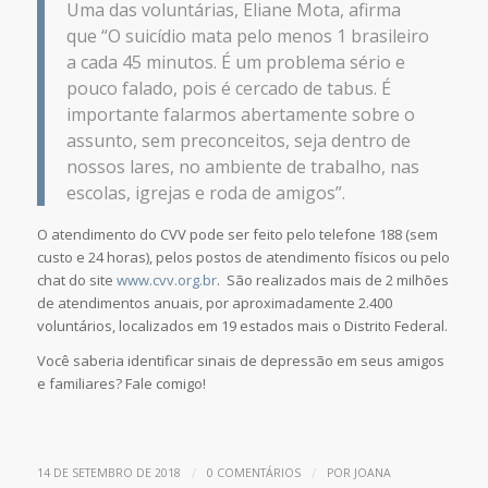
Uma das voluntárias, Eliane Mota, afirma
que
“O suicídio mata pelo menos 1 brasileiro
a cada 45 minutos. É um problema sério e
pouco falado, pois é cercado de tabus. É
importante falarmos abertamente sobre o
assunto, sem preconceitos, seja dentro de
nossos lares, no ambiente de trabalho, nas
escolas, igrejas e roda de amigos”.
O atendimento do CVV pode ser feito pelo telefone 188 (sem
custo e 24 horas), pelos postos de atendimento físicos ou pelo
chat do site
www.cvv.org.br
.
São realizados mais de 2 milhões
de atendimentos anuais, por aproximadamente 2.400
voluntários, localizados em 19 estados mais o Distrito Federal.
Você saberia identificar sinais de depressão em seus amigos
e familiares? Fale comigo!
/
/
14 DE SETEMBRO DE 2018
0 COMENTÁRIOS
POR
JOANA