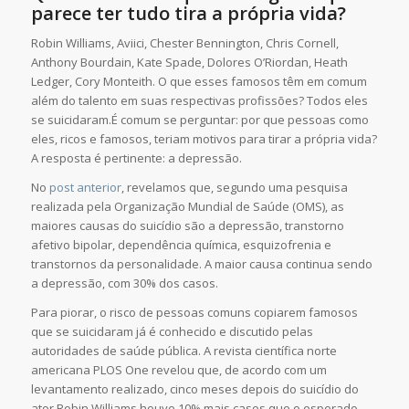
parece ter tudo tira a própria vida?
Robin Williams, Aviici, Chester Bennington, Chris Cornell,
Anthony Bourdain,
Kate Spade,
Dolores O’Riordan, Heath
Ledger,
Cory Monteith. O que esses famosos têm em comum
além do talento em suas respectivas profissões? Todos eles
se suicidaram.
É comum se perguntar: por que pessoas como
eles, ricos e famosos, teriam motivos para tirar a própria vida?
A resposta é pertinente: a depressão.
No
post anterior
, revelamos que, segundo uma pesquisa
realizada pela Organização Mundial de Saúde (OMS), as
maiores causas do suicídio são a depressão, transtorno
afetivo bipolar, dependência química, esquizofrenia e
transtornos da personalidade. A maior causa continua sendo
a depressão, com 30% dos casos.
Para piorar, o risco de pessoas comuns copiarem famosos
que se suicidaram já é conhecido e discutido pelas
autoridades de saúde pública. A revista científica norte
americana PLOS One revelou que, de acordo com um
levantamento realizado, cinco meses depois do suicídio do
ator Robin Williams houve 10% mais casos que o esperado